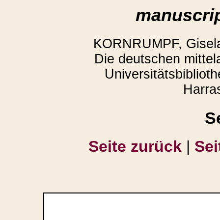
manuscrip
KORNRUMPF, Gisela,
Die deutschen mittela
Universitätsbiblio
Harra
S
Seite zurück
|
Sei