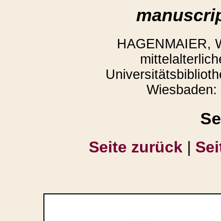
manuscrip
HAGENMAIER, Win
mittelalterli
Universitätsbibliot
Wiesbaden: 
Se
Seite zurück
|
Sei