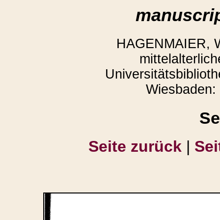
manuscrip
HAGENMAIER, Win
mittelalterli
Universitätsbibliot
Wiesbaden: 
Se
Seite zurück
|
Sei