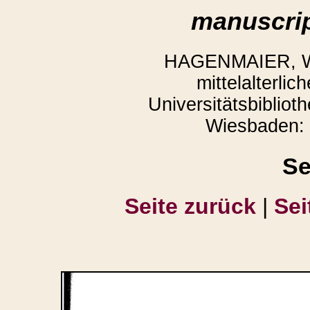
manuscrip
HAGENMAIER, Win
mittelalterli
Universitätsbibliot
Wiesbaden: 
Se
Seite zurück
|
Sei