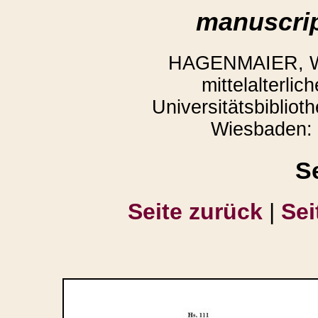
manuscrip
HAGENMAIER, Win
mittelalterli
Universitätsbibliot
Wiesbaden: 
S
Seite zurück
|
Sei