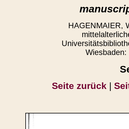
manuscrip
HAGENMAIER, Win
mittelalterli
Universitätsbibliot
Wiesbaden: 
S
Seite zurück
|
Sei