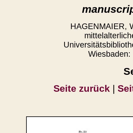
manuscrip
HAGENMAIER, Win
mittelalterli
Universitätsbibliot
Wiesbaden: 
S
Seite zurück
|
Sei