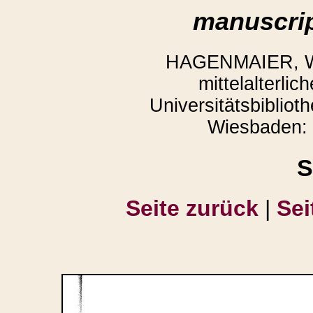
manuscrip
HAGENMAIER, Win
mittelalterli
Universitätsbibliot
Wiesbaden: 
S
Seite zurück
|
Sei