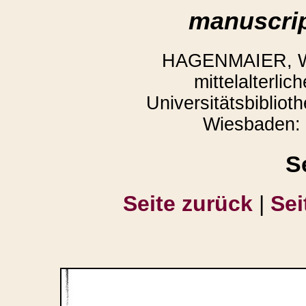
manuscrip
HAGENMAIER, Win
mittelalterli
Universitätsbibliot
Wiesbaden: 
S
Seite zurück
|
Sei