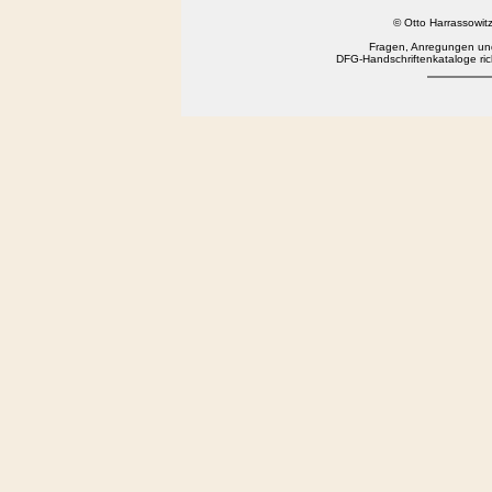
© Otto Harrassowi
Fragen, Anregungen und
DFG-Handschriftenkataloge rich