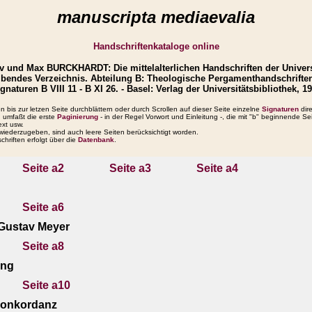
manuscripta mediaevalia
Handschriftenkataloge online
 und Max BURCKHARDT: Die mittelalterlichen Handschriften der Universi
ibendes Verzeichnis. Abteilung B: Theologische Pergamenthandschriften
gnaturen B VIII 11 - B XI 26. - Basel: Verlag der Universitätsbibliothek, 1
 bis zur letzen Seite durchblättern oder durch Scrollen auf dieser Seite einzelne
Signaturen
dir
 umfaßt die erste
Paginierung
- in der Regel Vorwort und Einleitung -, die mit "b" beginnende S
ext usw.
iederzugeben, sind auch leere Seiten berücksichtigt worden.
chriften erfolgt über die
Datenbank
.
Seite a2
Seite a3
Seite a4
Seite a6
Gustav Meyer
Seite a8
ung
Seite a10
konkordanz