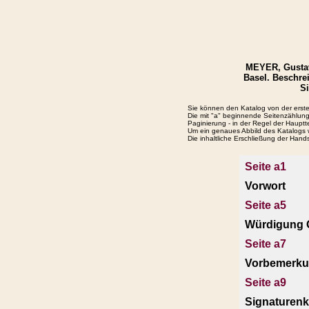
MEYER, Gustav
Basel. Beschre
Si
Sie können den Katalog von der ersten
Die mit "a" beginnende Seitenzählung
Paginierung - in der Regel der Hauptt
Um ein genaues Abbild des Katalogs w
Die inhaltliche Erschließung der Hands
Seite a1
Vorwort
Seite a5
Würdigung 
Seite a7
Vorbemerk
Seite a9
Signaturen