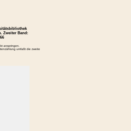
tätsbibliothek
. Zweiter Band:
966
ekt anspringen.
eitenzählung umfaßt die zweite