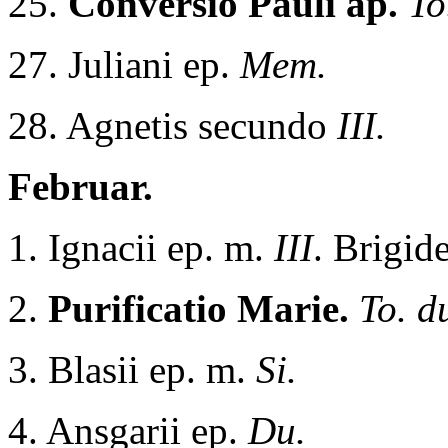
25.
Conversio Pauli ap.
To
27. Juliani ep.
Mem.
28. Agnetis secundo
III.
Februar.
1. Ignacii ep. m.
III
. Brigid
2.
Purificatio Marie.
To. d
3. Blasii ep. m.
Si.
4. Ansgarii ep.
Du.