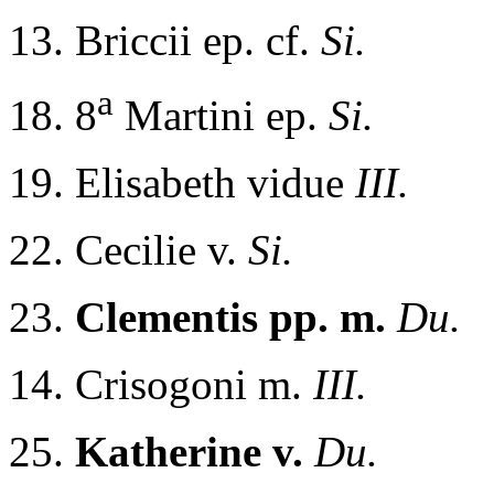
13. Briccii ep. cf.
Si.
a
18. 8
Martini ep.
Si.
19. Elisabeth vidue
III.
22. Cecilie v.
Si.
23.
Clementis pp. m.
Du.
14. Crisogoni m.
III.
25.
Katherine v.
Du.