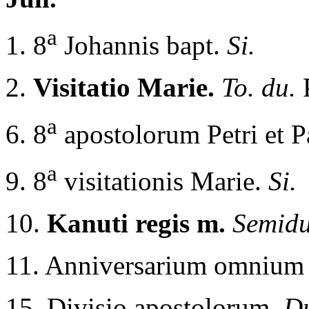
a
1. 8
Johannis bapt.
Si.
2.
Visitatio Marie.
To. du.
a
6. 8
apostolorum Petri et P
a
9. 8
visitationis Marie.
Si.
10.
Kanuti regis m.
Semid
11. Anniversarium omnium 
15. Divisio apostolorum.
D