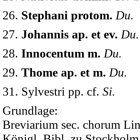
26.
Stephani protom.
Du.
27.
Johannis ap. et ev.
Du.
28.
Innocentum m.
Du.
29.
Thome ap. et m.
Du.
31. Sylvestri pp. cf.
Si.
Grundlage:
Breviarium sec. chorum Li
Königl. Bibl, zu Stockhol