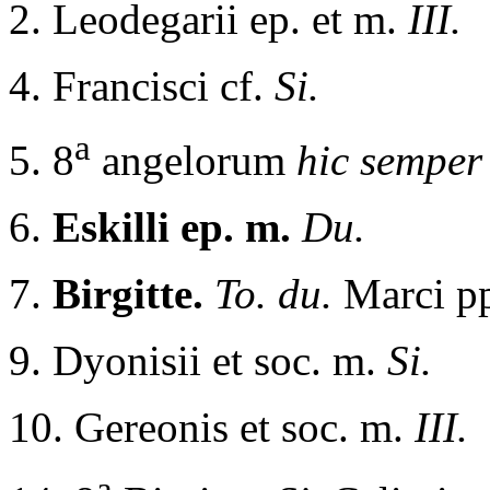
2. Leodegarii ep. et m.
III.
4. Francisci cf.
Si.
a
5. 8
angelorum
hic semper 
6.
Eskilli ep. m.
Du.
7.
Birgitte.
To. du.
Marci p
9. Dyonisii et soc. m.
Si.
10. Gereonis et soc. m.
III.
a