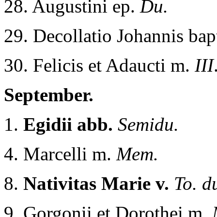
28. Augustini ep.
Du.
29. Decollatio Johannis bap
30. Felicis et Adaucti m.
III
September.
1.
Egidii abb.
Semidu.
4. Marcelli m.
Mem.
8.
Nativitas Marie v.
To. d
9. Gorgonii et Dorothei m.