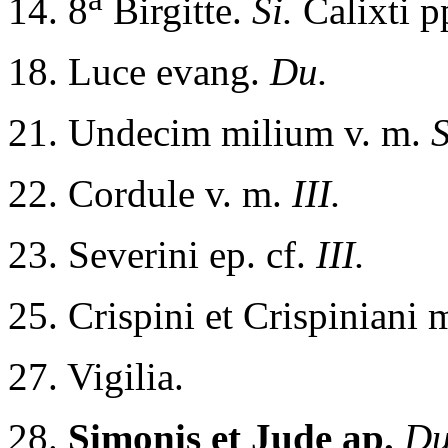
14. 8
Birgitte.
Si.
Calixti 
18. Luce evang.
Du.
21. Undecim milium v. m.
S
22. Cordule v. m.
III.
23. Severini ep. cf.
III.
25. Crispini et Crispiniani 
27. Vigilia.
28.
Simonis et Jude ap.
Du