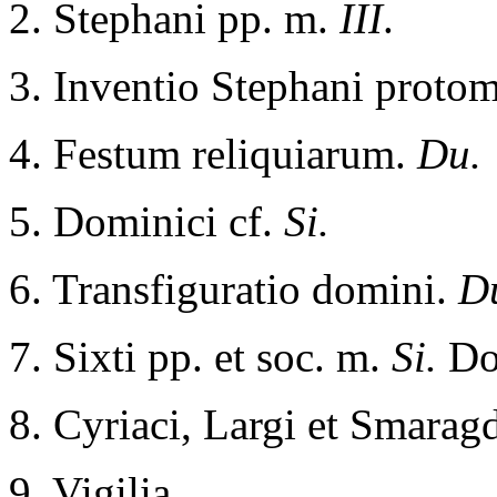
2. Stephani pp. m.
III
.
3. Inventio Stephani proto
4. Festum reliquiarum.
Du.
5. Dominici cf.
Si.
6. Transfiguratio domini.
D
7. Sixti pp. et soc. m.
Si.
Do
8. Cyriaci, Largi et Smarag
9. Vigilia.