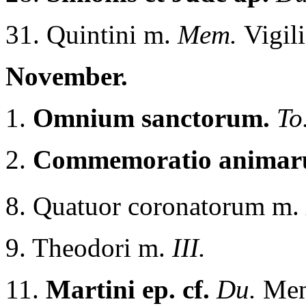
31. Quintini m.
Mem.
Vigili
November.
1.
Omnium sanctorum.
To
2.
Commemoratio anima
8. Quatuor coronatorum m.
9. Theodori m.
III.
11.
Martini ep. cf.
Du.
Me