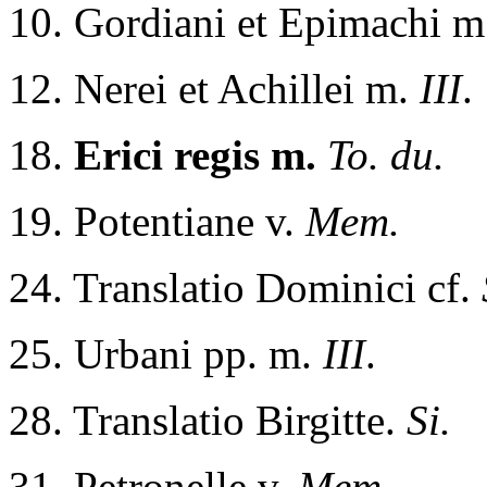
10. Gordiani et Epimachi 
12. Nerei et Achillei m.
III
.
18.
Erici regis m.
To. du.
19. Potentiane v.
Mem.
24. Translatio Dominici cf.
25. Urbani pp. m.
III
.
28. Translatio Birgitte.
Si.
31. Petronelle v.
Mem.