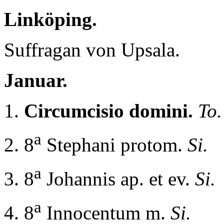
Linköping.
Suffragan von Upsala.
Januar.
1.
Circumcisio domini.
To.
a
2. 8
Stephani protom.
Si.
a
3. 8
Johannis ap. et ev.
Si.
a
4. 8
Innocentum m.
Si.