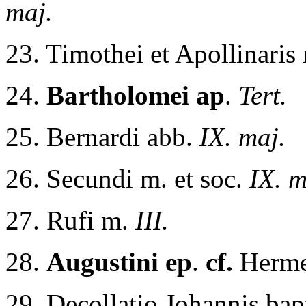
maj.
23. Timothei et Apollinaris 
24.
Bartholomei ap
.
Tert.
25. Bernardi abb.
IX. maj.
26. Secundi m. et soc.
IX. m
27. Rufi m.
III.
28.
Augustini ep
.
cf.
Herme
29. Decollatio Johannis bap