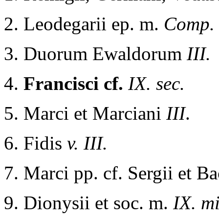
2. Leodegarii ep. m.
Comp.
3. Duorum Ewaldorum
III.
4.
Francisci cf.
IX. sec.
5. Marci et Marciani
III
.
6. Fidis
v. III.
7. Marci pp. cf. Sergii et B
9. Dionysii et soc. m.
IX. m