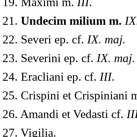
19. Maximi m.
III
.
21.
Undecim milium m.
IX
22. Severi ep. cf.
IX. maj.
23. Severini ep. cf.
IX. maj.
24. Eracliani ep. cf.
III
.
25. Crispini et Crispiniani 
26. Amandi et Vedasti cf.
II
27. Vigilia.