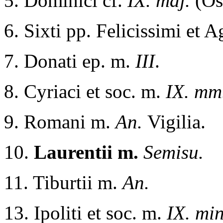
5. Dominici cf.
IX. maj.
(Os
6. Sixti pp. Felicissimi et 
7. Donati ep. m.
III
.
8. Cyriaci et soc. m.
IX. mm
9. Romani m.
An.
Vigilia.
10.
Laurentii m.
Semisu.
11. Tiburtii m.
An.
13. Ipoliti et soc. m.
IX. min