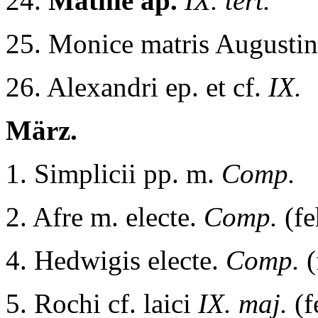
24.
Mathie ap.
IX. tert.
25. Monice matris Augustin
26. Alexandri ep. et cf.
IX.
März.
1. Simplicii pp. m.
Comp.
2. Afre m. electe.
Comp.
(fe
4. Hedwigis electe.
Comp.
(
5. Rochi cf. laici
IX. maj.
(f