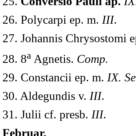
25.
Conversio Pauli ap.
IX
26. Polycarpi ep. m.
III
.
27. Johannis Chrysostomi e
a
28. 8
Agnetis.
Comp.
29. Constancii ep. m.
IX. S
30. Aldegundis v.
III
.
31. Julii cf. presb.
III
.
Februar.