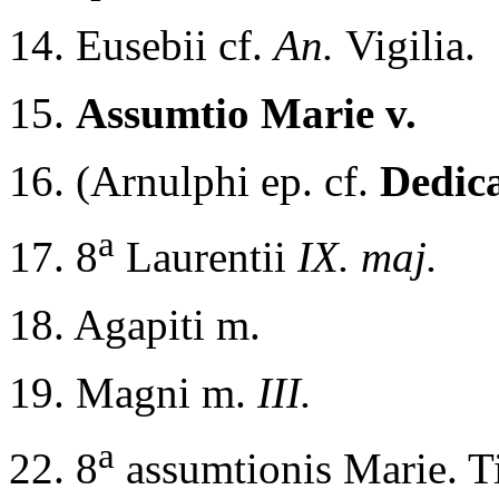
14. Eusebii cf.
An.
Vigilia.
15.
Assumtio Marie v.
16. (Arnulphi ep. cf.
Dedica
a
17. 8
Laurentii
IX. maj.
18. Agapiti m.
19. Magni m.
III.
a
22. 8
assumtionis Marie. T