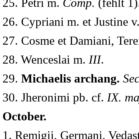
25. Petri m.
Comp.
(fehlt 1)
26. Cypriani m. et Justine v
27. Cosme et Damiani, Teren
28. Wenceslai m.
III
.
29.
Michaelis archang.
Sec
30. Jheronimi pb. cf.
IX. ma
October.
1. Remigii, Germani, Vedast