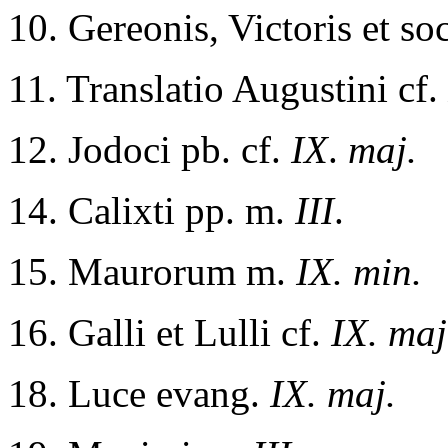
10. Gereonis, Victoris et so
11. Translatio Augustini cf.
12. Jodoci pb. cf.
IX
.
maj.
14. Calixti pp. m.
III
.
15. Maurorum m.
IX. min.
16. Galli et Lulli cf.
IX. maj
18. Luce evang.
IX. maj.