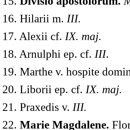
15.
Divisio apostolorum.
M
16. Hilarii m.
III.
17. Alexii cf.
IX. maj.
18. Arnulphi ep. cf.
III
.
19. Marthe v. hospite domi
20. Liborii ep. cf.
IX. maj.
21. Praxedis v.
III.
22.
Marie Magdalene.
Flor