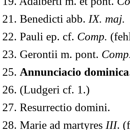
19. Adalberti m. et pont.
C
21. Benedicti abb.
IX. maj.
22. Pauli ep. cf.
Comp.
(feh
23. Gerontii m. pont.
Comp
25.
Annunciacio dominica
26. (Ludgeri cf. 1.)
27. Resurrectio domini.
28. Marie ad martyres
III
. (