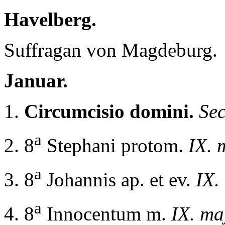
Havelberg.
Suffragan von Magdeburg.
Januar.
1.
Circumcisio domini.
Sec
a
2. 8
Stephani protom.
IX. 
a
3. 8
Johannis ap. et ev.
IX.
a
4. 8
Innocentum m.
IX. ma