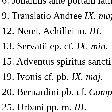
6. Johannis ante portam la
9. Translatio Andree
IX. ma
12. Nerei, Achillei m.
III
.
13. Servatii ep. cf.
IX. min.
15. Adventus spiritus sanct
19. Ivonis cf. pb.
IX. maj.
20. Bernardini pb. cf.
Comp
25. Urbani pp. m.
III
.