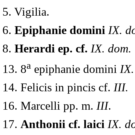
5. Vigilia.
6.
Epiphanie domini
IX. d
8.
Herardi ep. cf.
IX. dom.
a
13. 8
epiphanie domini
IX.
14. Felicis in pincis cf.
III.
16. Marcelli pp. m.
III
.
17.
Anthonii cf. laici
IX. d