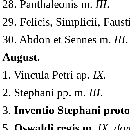
28. Panthaleonis m.
III
.
29. Felicis, Simplicii, Faust
30. Abdon et Sennes m.
III
.
August.
1. Vincula Petri ap.
IX.
2. Stephani pp. m.
III
.
3.
Inventio Stephani prot
5.
Oswaldi regis m.
IX. do