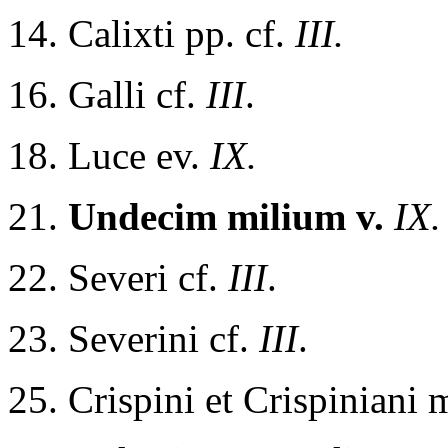
14. Calixti pp. cf.
III.
16. Galli cf.
III
.
18. Luce ev.
IX.
21.
Undecim milium v.
IX.
22. Severi cf.
III
.
23. Severini cf.
III
.
25. Crispini et Crispiniani 