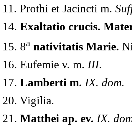
11. Prothi et Jacincti m.
Suf
14.
Exaltatio crucis. Mater
a
15. 8
nativitatis Marie.
Ni
16. Eufemie v. m.
III
.
17.
Lamberti m.
IX. dom.
20. Vigilia.
21.
Matthei ap. ev.
IX. dom