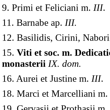
9. Primi et Feliciani m.
III
.
11. Barnabe ap.
III.
12. Basilidis, Cirini, Nabor
15.
Viti et soc. m. Dedicat
monasterii
IX. dom.
16. Aurei et Justine m.
III
.
18. Marci et Marcelliani m
19. Gervasii et Prothasii m.