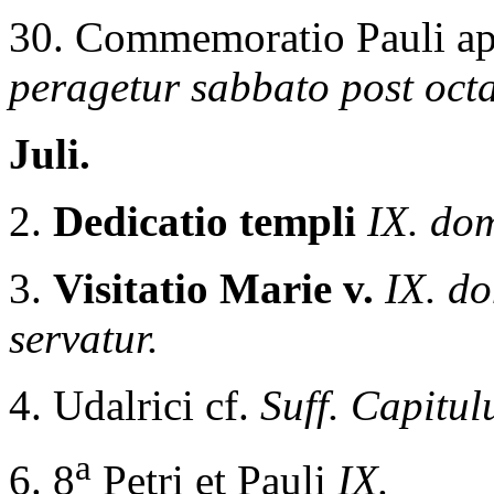
30. Commemoratio Pauli a
peragetur sabbato post octa
Juli.
2.
Dedicatio templi
IX. do
3.
Visitatio Marie v.
IX. d
servatur.
4. Udalrici cf.
Suff. Capitul
a
6. 8
Petri et Pauli
IX.