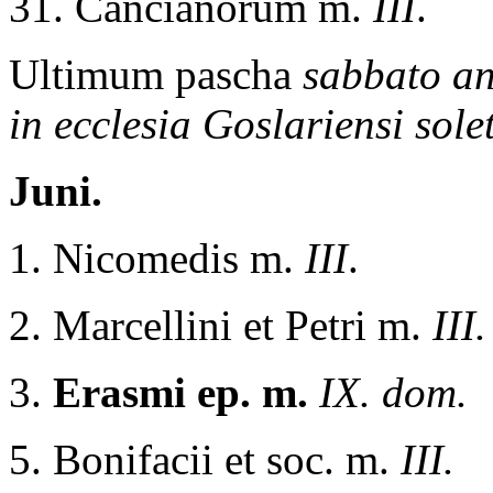
31. Cancianorum m.
III
.
Ultimum pascha
sabbato an
in ecclesia Goslariensi solet
Juni.
1. Nicomedis m.
III
.
2. Marcellini et Petri m.
III.
3.
Erasmi ep. m.
IX. dom.
5. Bonifacii et soc. m.
III.