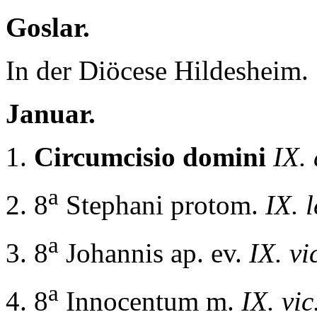
Goslar.
In der Diöcese Hildesheim.
Januar.
1.
Circumcisio domini
IX.
a
2. 8
Stephani protom.
IX. l
a
3. 8
Johannis ap. ev.
IX. vi
a
4. 8
Innocentum m.
IX. vic