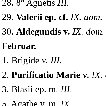
28. 8
Agnetis
III.
29.
Valerii ep. cf.
IX. dom.
30.
Aldegundis v.
IX. dom.
Februar.
1. Brigide v.
III
.
2.
Purificatio Marie v.
IX. 
3. Blasii ep. m.
III
.
5. Agathe v. m.
IX.