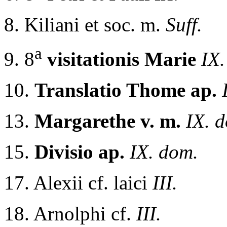
8. Kiliani et soc. m.
Suff.
a
9. 8
visitationis Marie
IX.
10.
Translatio Thome ap.
13.
Margarethe v. m.
IX. 
15.
Divisio ap.
IX. dom.
17. Alexii cf. laici
III.
18. Arnolphi cf.
III.