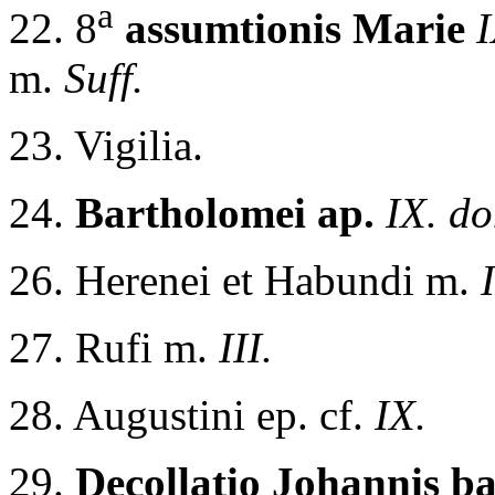
a
22. 8
assumtionis Marie
m.
Suff.
23. Vigilia.
24.
Bartholomei ap.
IX. d
26. Herenei et Habundi m.
I
27. Rufi m.
III.
28. Augustini ep. cf.
IX.
29.
Decollatio Johannis ba