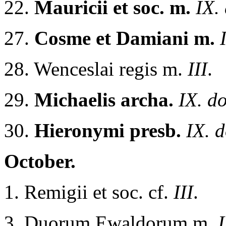
22.
Mauricii et soc. m.
IX.
27.
Cosme et Damiani m.
28. Wenceslai regis m.
III
.
29.
Michaelis archa.
IX. d
30.
Hieronymi presb.
IX. 
October.
1. Remigii et soc. cf.
III
.
3. Duorum Ewaldorum m.
I