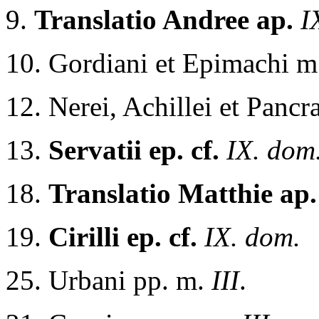
9.
Translatio Andree ap.
I
10. Gordiani et Epimachi 
12. Nerei, Achillei et Pancr
13.
Servatii ep. cf.
IX. dom
18.
Translatio Matthie ap.
19.
Cirilli ep. cf.
IX. dom.
25. Urbani pp. m.
III
.