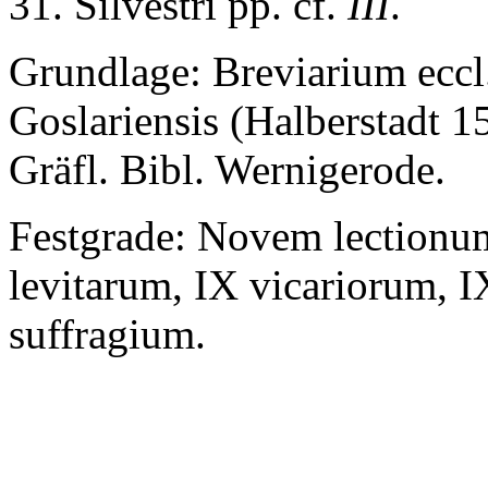
31. Silvestri pp. cf.
III
.
Grundlage: Breviarium eccl
Goslariensis (Halberstadt 1
Gräfl. Bibl. Wernigerode.
Festgrade: Novem lectionu
levitarum, IX vicariorum, I
suffragium.