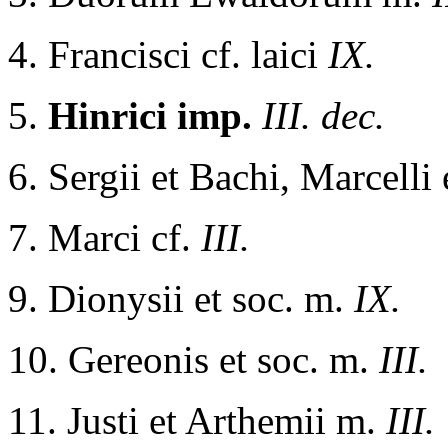
4. Francisci cf. laici
IX.
5.
Hinrici imp.
III. dec.
6. Sergii et Bachi, Marcelli
7. Marci cf.
III.
9. Dionysii et soc. m.
IX.
10. Gereonis et soc. m.
III.
11. Justi et Arthemii m.
III.