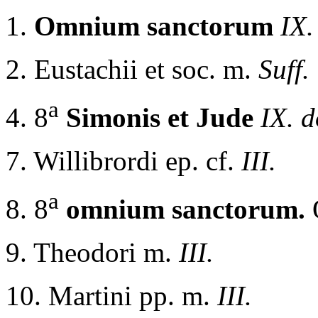
1.
Omnium sanctorum
IX.
2. Eustachii et soc. m.
Suff.
a
4. 8
Simonis et Jude
IX. 
7. Willibrordi ep. cf.
III.
a
8. 8
omnium sanctorum.
9. Theodori m.
III.
10. Martini pp. m.
III.