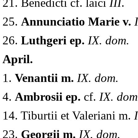
21. Benedicti cf. laici
III
.
25.
Annunciatio Marie v.
26.
Luthgeri ep.
IX. dom.
April.
1.
Venantii m.
IX. dom.
4.
Ambrosii ep.
cf.
IX. dom
14. Tiburtii et Valeriani m.
I
23.
Georgii m.
IX. dom.