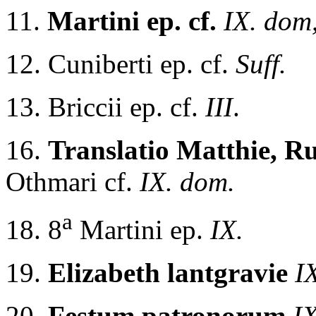
11.
Martini ep. cf.
IX. dom
12. Cuniberti ep. cf.
Suff.
13. Briccii ep. cf.
III
.
16.
Translatio Matthie, Ru
Othmari cf.
IX. dom.
a
18. 8
Martini ep.
IX.
19.
Elizabeth lantgravie
I
20.
Festum patronorum
I