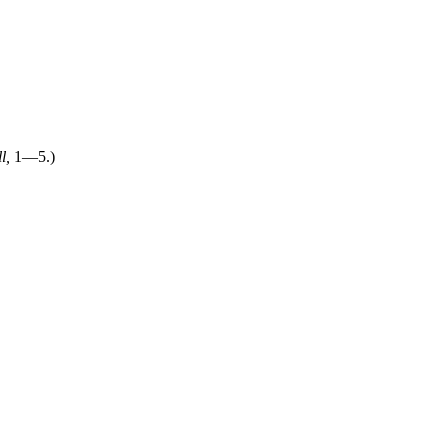
l,
1—5.)