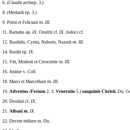
6. (Claudii archiep. 3.)
8. (Medardi ep. 3.)
9. Primi et Feliciani m.
III
.
11. Barnabe ap.
IX.
Onufrii cf.
IX.
Jodoci cf.
12. Basilidis, Cyrini, Naboris, Nazarii m.
III.
14. Basilii ep.
IX.
15. Viti, Modesti et Crescentie m.
III
.
16. Justine v.
Coll.
18. Marci et Marcelliani m.
III
.
19.
Adventus
(
Festum
2. 3.
Veneratio
5.)
sanguinis Christi.
Du.
Ge
20. Deodati cf.
IX.
21.
Albani
m.
IX.
22. Decem milium m.
Du.