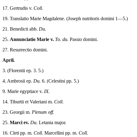
17. Gertrudis v.
Coll.
19. Translatio Marie Magdalene. (Joseph nutritoris domini 1—5.)
21. Benedicti abb.
Du.
25.
Annunciatio
Marie v.
To. du.
Passio domini.
27. Resurrectio domini.
April.
3. (Florentii ep. 3. 5.)
4. Ambrosii ep.
Du.
6. (Celestini pp. 5.)
9. Marie egyptiace v.
IX.
14. Tiburtii et Valeriani m.
Coll.
23. Georgii m.
Plenum off.
25.
Marci ev.
Du.
Letania major.
16. Cleti pp. m.
Coll.
Marcellini pp. m.
Coll.