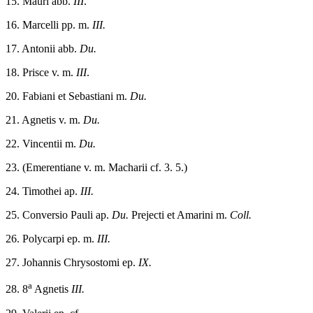
15. Mauri abb.
III
.
16. Marcelli pp. m.
III.
17. Antonii abb.
Du.
18. Prisce v. m.
III
.
20. Fabiani et Sebastiani m.
Du.
21. Agnetis v. m.
Du.
22. Vincentii m.
Du.
23. (Emerentiane v. m. Macharii cf. 3. 5.)
24. Timothei ap.
III.
25. Conversio Pauli ap.
Du.
Prejecti et Amarini m.
Coll.
26. Polycarpi ep. m.
III.
27. Johannis Chrysostomi ep.
IX.
a
28. 8
Agnetis
III.