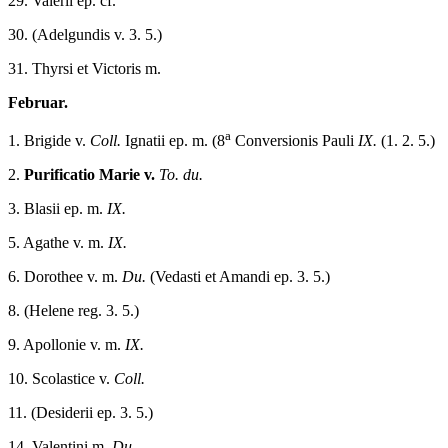
29. Valerii ep. cf.
30. (Adelgundis v. 3. 5.)
31. Thyrsi et Victoris m.
Februar.
a
1. Brigide v.
Coll.
Ignatii ep. m. (8
Conversionis Pauli
IX.
(1. 2. 5.)
2.
Purificatio Marie v.
To. du.
3. Blasii ep. m.
IX.
5. Agathe v. m.
IX.
6. Dorothee v. m.
Du.
(Vedasti et Amandi ep. 3. 5.)
8. (Helene reg. 3. 5.)
9. Apollonie v. m.
IX.
10. Scolastice v.
Coll.
11. (Desiderii ep. 3. 5.)
14. Valentini m.
Du.