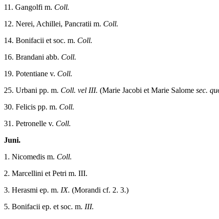
11. Gangolfi m.
Coll.
12. Nerei, Achillei, Pancratii m.
Coll.
14. Bonifacii et soc. m.
Coll.
16. Brandani abb.
Coll.
19. Potentiane v.
Coll.
25. Urbani pp. m.
Coll. vel III.
(Marie Jacobi et Marie Salome
sec. q
30. Felicis pp. m.
Coll.
31. Petronelle v.
Coll.
Juni.
1. Nicomedis m.
Coll.
2. Marcellini et Petri m. III.
3. Herasmi ep. m.
IX.
(Morandi cf. 2. 3.)
5. Bonifacii ep. et soc. m.
III.