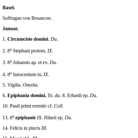
Basel.
Suffragan von Besancon.
Januar.
1.
Circumcisio domini
.
Du.
a
2. 8
Stephani protom.
IX.
a
3. 8
Johannis ap. et ev.
Du.
a
4. 8
Innocentum m.
IX.
5. Vigilia.
Omelia.
6.
Epiphania domini.
To. du.
8. Erhardi ep.
Du.
10. Pauli primi eremite cf.
Coll.
a
13. 8
epiphanie
IX.
Hilarii ep.
Du.
14. Felicis in pincis
III.