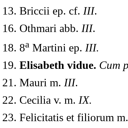
13. Briccii ep. cf.
III
.
16. Othmari abb.
III
.
a
18. 8
Martini ep.
III.
19.
Elisabeth vidue.
Cum pl
21. Mauri m.
III
.
22. Cecilia v. m.
IX.
23. Felicitatis et filiorum m