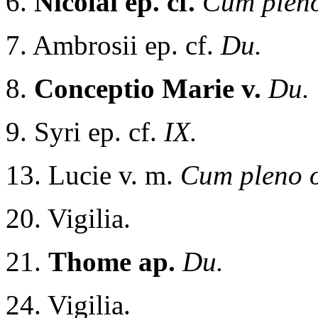
6.
Nicolai ep. cf.
Cum pleno
7. Ambrosii ep. cf.
Du.
8.
Conceptio Marie v.
Du.
9. Syri ep. cf.
IX.
13. Lucie v. m.
Cum pleno o
20. Vigilia.
21.
Thome ap.
Du.
24. Vigilia.