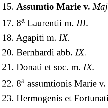
15.
Assumtio Marie v.
Maj
a
17. 8
Laurentii m.
III
.
18. Agapiti m.
IX.
20. Bernhardi abb.
IX.
21. Donati et soc. m.
IX.
a
22. 8
assumtionis Marie v.
23. Hermogenis et Fortunat