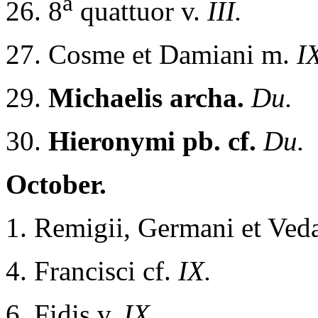
a
26. 8
quattuor v.
III.
27. Cosme et Damiani m.
I
29.
Michaelis archa.
Du.
30.
Hieronymi pb. cf.
Du.
October.
1. Remigii, Germani et Veda
4. Francisci cf.
IX.
6. Fidis v.
IX.