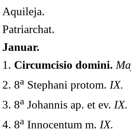
Aquileja.
Patriarchat.
Januar.
1.
Circumcisio domini.
Maj
a
2.
8
Stephani protom.
IX.
a
3. 8
Johannis ap. et ev.
IX.
a
4. 8
Innocentum m.
IX.