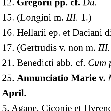
12.
Gregorii pp. cf.
Du.
15. (Longini m.
III.
1.)
16. Hellarii ep. et Daciani 
17. (Gertrudis v. non m.
III
21. Benedicti abb. cf.
Cum p
25.
Annunciatio Marie v.
April.
5. Agape, Ciconie et Hyren