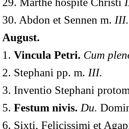
29. Marthe hospite Christi
I
30. Abdon et Sennen m.
III.
August.
1.
Vincula Petri.
Cum pleno
2. Stephani pp. m.
III.
3. Inventio Stephani proto
5.
Festum nivis.
Du.
Domin
6. Sixti, Felicissimi et Agap