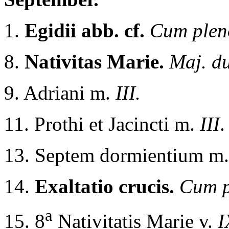
1.
Egidii abb. cf.
Cum pleno
8.
Nativitas Marie.
Maj. du
9. Adriani m.
III.
11. Prothi et Jacincti m.
III
.
13. Septem dormientium m
14.
Exaltatio crucis.
Cum p
a
15. 8
Nativitatis Marie v.
I