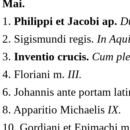
Mai.
1.
Philippi et Jacobi ap.
D
2. Sigismundi regis.
In Aqui
3.
Inventio crucis.
Cum ple
4. Floriani m.
III.
6. Johannis ante portam la
8. Apparitio Michaelis
IX.
10.
Gordiani et Epimachi m.