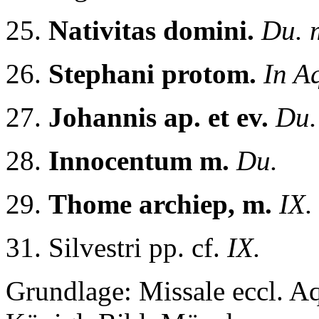
25.
Nativitas domini.
Du. 
26.
Stephani protom.
In Aq
27.
Johannis ap. et ev.
Du
28.
Innocentum m.
Du.
29.
Thome archiep, m.
IX.
31. Silvestri pp. cf.
IX.
Grundlage: Missale eccl. A