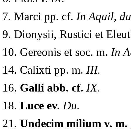
7
.
Marci pp. cf.
In Aquil, du
9. Dionysii, Rustici et Eleu
10. Gereonis et soc. m.
In A
14. Calixti pp. m.
III.
16.
Galli abb. cf.
IX.
18.
Luce ev.
Du.
21.
Undecim milium v. m.