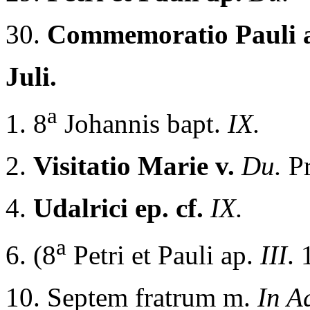
30.
Commemoratio Pauli 
Juli.
a
1. 8
Johannis bapt.
IX.
2.
Visitatio Marie v.
Du.
Pr
4.
Udalrici ep. cf.
IX.
a
6. (8
Petri et Pauli ap.
III
. 
10. Septem fratrum m.
In A